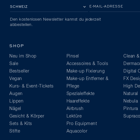
BITTE EIN LAND AUSWÄHLEN
E-MAIL-ADRESSE
Den kostenlosen Newsletter kannst du jederzeit
abbestellen.
SHOP
Neu im Shop
Pinsel
Clean &
Sale
Accessoires & Tools
Dermaco
Bestseller
Make-up Fixierung
Digital
Vegan
Make-up Entferner &
FX Desi
Kurs- & Event-Tickets
Pflege
High Def
Augen
Spezialeffekte
Natural
Lippen
Haareffekte
Nebula
Nägel
Airbrush
Pintura
Gesicht & Körper
Lektüre
Supraco
Sets & Kits
Pro Equipment
Stifte
Aquacolor