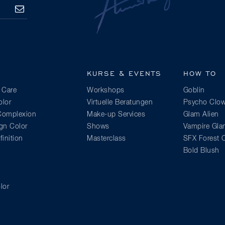
ANMELDEN
KURSE & EVENTS
HOW TO
 Care
Workshops
Goblin
lor
Virtuelle Beratungen
Psycho Clo
 Complexion
Make-up Services
Glam Alien
gn Color
Shows
Vampire Gl
inition
Masterclass
SFX Forest C
Bold Blush
lor