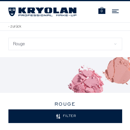
Navi
0
‹ zurück
ROUGE
FILTER