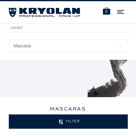
Navi
0
‹ zurück
MASCARAS
FILTER