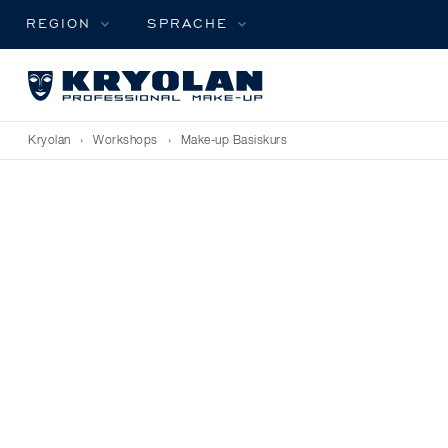
REGION
SPRACHE
Kryolan
›
Workshops
›
Make-up Basiskurs