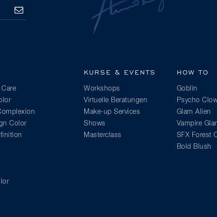
ANMELDEN
KURSE & EVENTS
HOW TO
 Care
Workshops
Goblin
lor
Virtuelle Beratungen
Psycho Clo
 Complexion
Make-up Services
Glam Alien
gn Color
Shows
Vampire Gl
inition
Masterclass
SFX Forest C
Bold Blush
lor