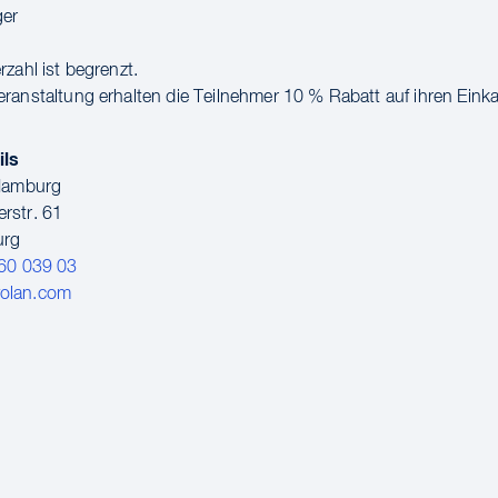
ger
zahl ist begrenzt.
ranstaltung erhalten die Teilnehmer 10 % Rabatt auf ihren Einka
ils
 Hamburg
rstr. 61
urg
60 039 03
olan.com