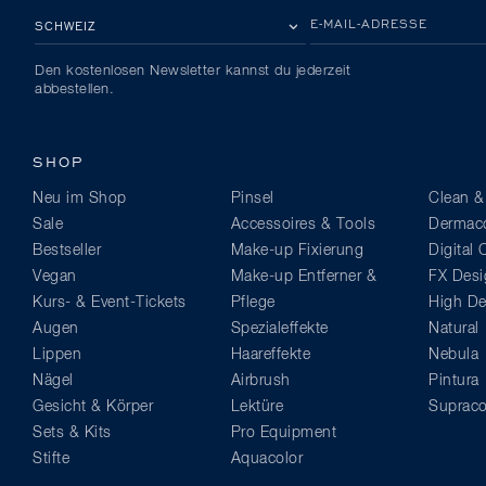
BITTE EIN LAND AUSWÄHLEN
E-MAIL-ADRESSE
Den kostenlosen Newsletter kannst du jederzeit
abbestellen.
SHOP
Neu im Shop
Pinsel
Clean &
Sale
Accessoires & Tools
Dermaco
Bestseller
Make-up Fixierung
Digital
Vegan
Make-up Entferner &
FX Desi
Kurs- & Event-Tickets
Pflege
High Def
Augen
Spezialeffekte
Natural
Lippen
Haareffekte
Nebula
Nägel
Airbrush
Pintura
Gesicht & Körper
Lektüre
Supraco
Sets & Kits
Pro Equipment
Stifte
Aquacolor