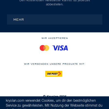
Den kostenlosen Newsletter kannst du jederzeit
abbestellen.
MEHR
WIR AKZEPTIEREN
WIR VERSENDEN UNSERE PRODUKTE MIT:
© Kryolan 2026
kryolan.com verwendet Cookies, um dir den bestmöglichen
Versand
AGB
Datenschutzerklärung
Verhaltenskodex
Service zu gewährleisten. Mit Nutzung der Webseite stimmst du
Hinweisgebersystem
Impressum