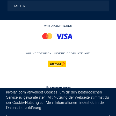
MEHR
WIR AKZEPTIEREN
WIR VERSENDEN UNSERE PRODUKTE MIT:
© Kryolan 2026
kryolan.com verwendet Cookies, um dir den bestmöglichen
Versand
AGB
Datenschutzerklärung
Verhaltenskodex
Service zu gewährleisten. Mit Nutzung der Webseite stimmst du
Hinweisgebersystem
Impressum
der Cookie-Nutzung zu. Mehr Informationen findest du in der
Datenschutzerklärung