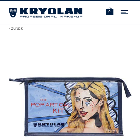
Navi
0
‹ zurück