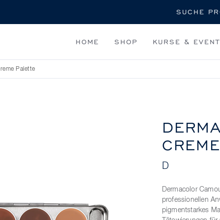
Suche
HOME
SHOP
KURSE & EVEN
reme Palette
DERMA
CREME
D
Dermacolor Camouf
professionellen A
pigmentstarkes Ma