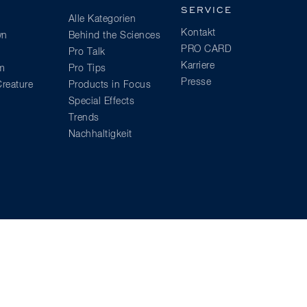
SERVICE
Alle Kategorien
Kontakt
wn
Behind the Sciences
PRO CARD
Pro Talk
Karriere
am
Pro Tips
Presse
reature
Products in Focus
Special Effects
Trends
Nachhaltigkeit