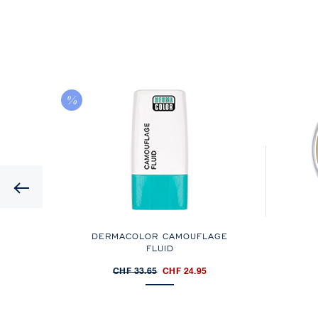
Previous
L
DERMACOLOR CAMOUFLAGE
FLUID
CHF 33.65
CHF 24.95