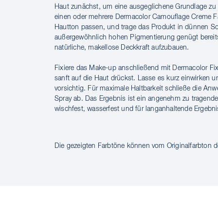
ANWENDUNG
Haut zunächst, um eine ausgeglichene Grundlage zu 
einen oder mehrere Dermacolor Camouflage Creme Fa
Hautton passen, und trage das Produkt in dünnen Sc
außergewöhnlich hohen Pigmentierung genügt bereits
natürliche, makellose Deckkraft aufzubauen.
Fixiere das Make-up anschließend mit Dermacolor Fi
sanft auf die Haut drückst. Lasse es kurz einwirken 
vorsichtig. Für maximale Haltbarkeit schließe die A
Spray ab. Das Ergebnis ist ein angenehm zu tragendes
wischfest, wasserfest und für langanhaltende Ergebni
PRO TIP
PRODUKTBESCHREIBUNG
INHALTSSTOFFE
Die gezeigten Farbtöne können vom Originalfarbton 