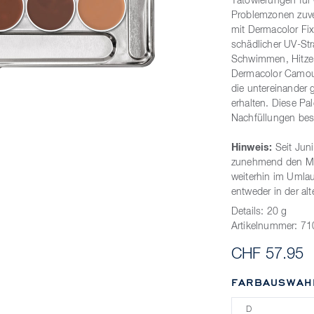
Tätowierungen für
Problemzonen zuve
mit Dermacolor Fix
schädlicher UV-St
Schwimmen, Hitze 
Dermacolor Camouf
die untereinander
erhalten. Diese Pa
Nachfüllungen bes
Hinweis:
Seit Juni
zunehmend den Mar
weiterhin im Umla
entweder in der al
Details:
20 g
Artikelnummer:
71
CHF 57.95
FARBAUSWAH
D