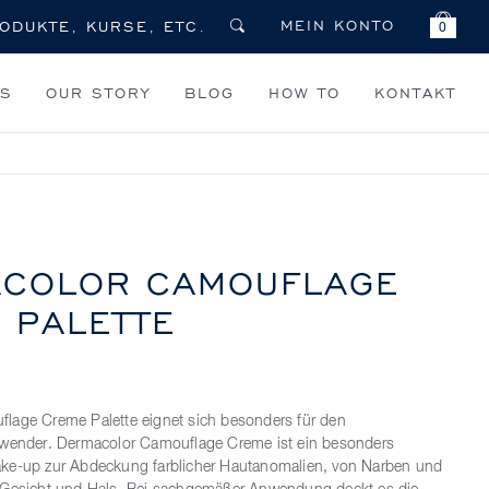
MEIN KONTO
0
TS
OUR STORY
BLOG
HOW TO
KONTAKT
COLOR CAMOUFLAGE
 PALETTE
lage Creme Palette eignet sich besonders für den
nwender. Dermacolor Camouflage Creme ist ein besonders
ke-up zur Abdeckung farblicher Hautanomalien, von Narben und