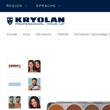
REGION
SPRACHE
Kryolan
›
Shop
›
Dermacolor
›
Paletten
›
Dermacolor Camouflage C