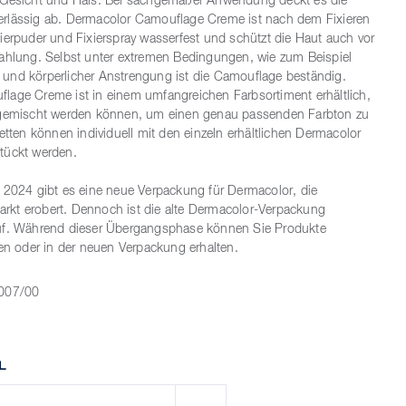
 Gesicht und Hals. Bei sachgemäßer Anwendung deckt es die
rlässig ab. Dermacolor Camouflage Creme ist nach dem Fixieren
ierpuder und Fixierspray wasserfest und schützt die Haut auch vor
rahlung. Selbst unter extremen Bedingungen, wie zum Beispiel
und körperlicher Anstrengung ist die Camouflage beständig.
lage Creme ist in einem umfangreichen Farbsortiment erhältlich,
 gemischt werden können, um einen genau passenden Farbton zu
letten können individuell mit den einzeln erhältlichen Dermacolor
tückt werden.
 2024 gibt es eine neue Verpackung für Dermacolor, die
kt erobert. Dennoch ist die alte Dermacolor-Verpackung
uf. Während dieser Übergangsphase können Sie Produkte
ten oder in der neuen Verpackung erhalten.
007/00
L