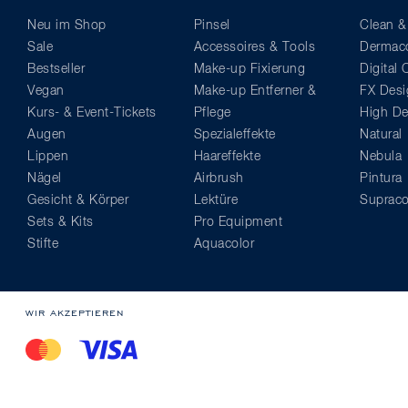
Neu im Shop
Pinsel
Clean &
Sale
Accessoires & Tools
Dermaco
Bestseller
Make-up Fixierung
Digital
Vegan
Make-up Entferner &
FX Desi
Kurs- & Event-Tickets
Pflege
High Def
Augen
Spezialeffekte
Natural
Lippen
Haareffekte
Nebula
Nägel
Airbrush
Pintura
Gesicht & Körper
Lektüre
Supraco
Sets & Kits
Pro Equipment
Stifte
Aquacolor
WIR AKZEPTIEREN