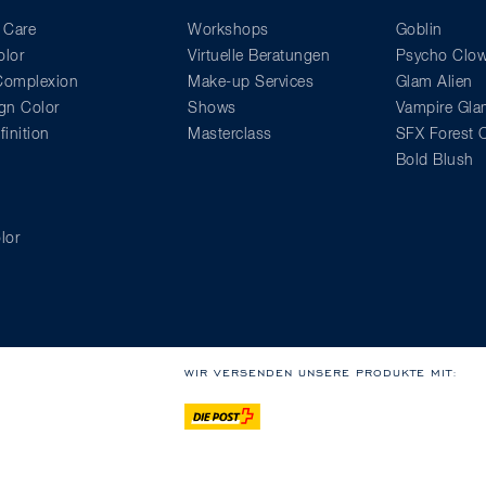
 Care
Workshops
Goblin
lor
Virtuelle Beratungen
Psycho Clo
 Complexion
Make-up Services
Glam Alien
gn Color
Shows
Vampire Gl
inition
Masterclass
SFX Forest C
Bold Blush
lor
WIR VERSENDEN UNSERE PRODUKTE MIT: